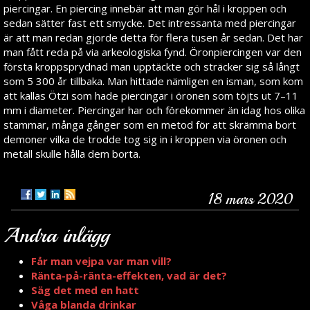
piercingar. En piercing innebär att man gör hål i kroppen och
sedan sätter fast ett smycke. Det intressanta med piercingar
är att man redan gjorde detta för flera tusen år sedan. Det har
man fått reda på via arkeologiska fynd. Öronpiercingen var den
första kroppsprydnad man upptäckte och sträcker sig så långt
som 5 300 år tillbaka. Man hittade nämligen en isman, som kom
att kallas Ötzi som hade piercingar i öronen som töjts ut 7–11
mm i diameter. Piercingar har och förekommer än idag hos olika
stammar, många gånger som en metod för att skrämma bort
demoner vilka de trodde tog sig in i kroppen via öronen och
metall skulle hålla dem borta.
18 mars 2020
Andra inlägg
Får man vejpa var man vill?
Ränta-på-ränta-effekten, vad är det?
Säg det med en hatt
Våga blanda drinkar