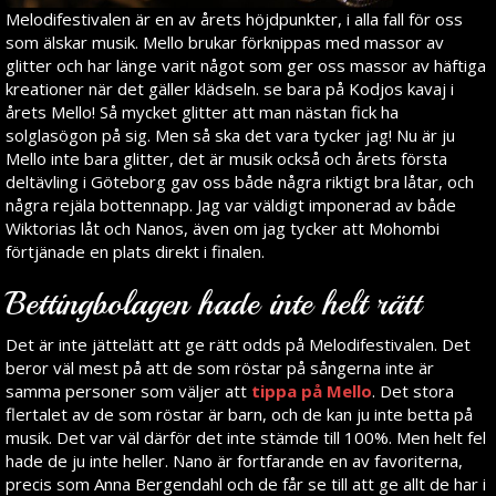
Melodifestivalen är en av årets höjdpunkter, i alla fall för oss
som älskar musik. Mello brukar förknippas med massor av
glitter och har länge varit något som ger oss massor av häftiga
kreationer när det gäller klädseln. se bara på Kodjos kavaj i
årets Mello! Så mycket glitter att man nästan fick ha
solglasögon på sig. Men så ska det vara tycker jag! Nu är ju
Mello inte bara glitter, det är musik också och årets första
deltävling i Göteborg gav oss både några riktigt bra låtar, och
några rejäla bottennapp. Jag var väldigt imponerad av både
Wiktorias låt och Nanos, även om jag tycker att Mohombi
förtjänade en plats direkt i finalen.
Bettingbolagen hade inte helt rätt
Det är inte jättelätt att ge rätt odds på Melodifestivalen. Det
beror väl mest på att de som röstar på sångerna inte är
samma personer som väljer att
tippa på Mello
. Det stora
flertalet av de som röstar är barn, och de kan ju inte betta på
musik. Det var väl därför det inte stämde till 100%. Men helt fel
hade de ju inte heller. Nano är fortfarande en av favoriterna,
precis som Anna Bergendahl och de får se till att ge allt de har i